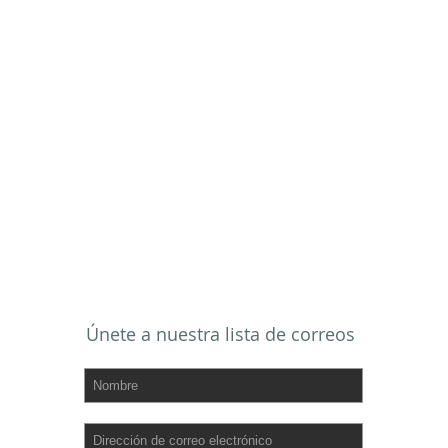
Dirección de envio:
PO BOX 1085
Port Isabel, TX 78578
Dirección física:
101 W. Adams
Port Isabel, TX 78578
Teléfono de oficina:
956.943.2485
Fax:
956.299.4635
Correo electrónico:
fumc.portisabel@gmail.com
SUSCRIBIRSE POR
CORREO ELECTRÓNICO
Únete a nuestra lista de correos