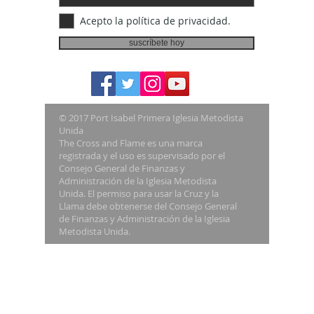
Acepto la política de privacidad.
suscríbete hoy
© 2017 Port Isabel Primera Iglesia Metodista
Unida
The Cross and Flame es una marca
registrada y el uso es supervisado por el
Consejo General de Finanzas y
Administración de la Iglesia Metodista
Unida. El permiso para usar la Cruz y la
Llama debe obtenerse del Consejo General
de Finanzas y Administración de la Iglesia
Metodista Unida.