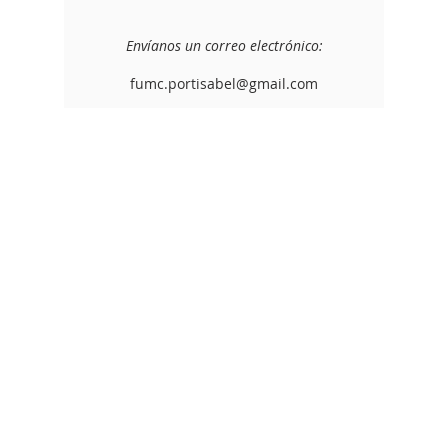
Envíanos un correo electrónico:
fumc.portisabel@gmail.com
SOBRE
NOSOTROS
Pastora Kay Hooper
kzjooper@gmail.com
sermones
https://sermons.faithlife.com/profile
/fumcportisabel
DIRECCIÓ
N